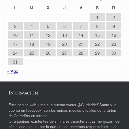
L
M
X
J
V
S
D
1
2
3
4
5
6
7
8
9
10
11
12
13
14
15
16
17
18
19
20
21
22
23
24
25
26
27
28
29
30
31
« Ago
Información
Esta página web junto a la cuenta twitter @CiudaddeSSanta y la
cuenta en facebook, son los únicos medios oficiales de la Unión
de Cofradías en internet.
Otra páginas existentes de similares características no gozan de
oficialidad alguna, por lo que no nos hacemos responsables ni de