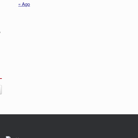
« Ago
,