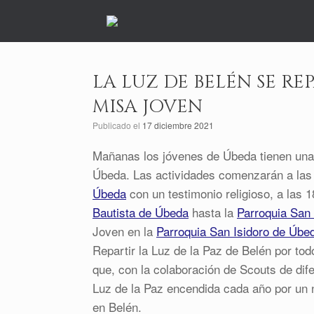
Saltar
al
contenido
LA LUZ DE BELÉN SE RE
MISA JOVEN
Publicado el
17 diciembre 2021
Mañanas los jóvenes de Úbeda tienen una n
Úbeda. Las actividades comenzarán a las
Úbeda
con un testimonio religioso, a las 1
Bautista de Úbeda
hasta la
Parroquia San
Joven en la
Parroquia San Isidoro de Úbe
Repartir la Luz de la Paz de Belén por to
que, con la colaboración de Scouts de dif
Luz de la Paz encendida cada año por un n
en Belén.