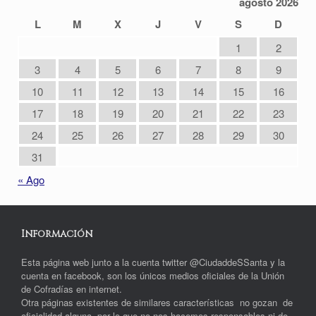
agosto 2026
L
M
X
J
V
S
D
1
2
3
4
5
6
7
8
9
10
11
12
13
14
15
16
17
18
19
20
21
22
23
24
25
26
27
28
29
30
31
« Ago
Información
Esta página web junto a la cuenta twitter @CiudaddeSSanta y la
cuenta en facebook, son los únicos medios oficiales de la Unión
de Cofradías en internet.
Otra páginas existentes de similares características no gozan de
oficialidad alguna, por lo que no nos hacemos responsables ni de