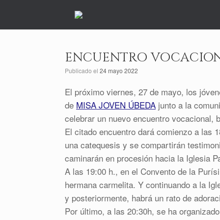
Saltar
al
contenido
ENCUENTRO VOCACIO
Publicado el
24 mayo 2022
El próximo viernes, 27 de mayo, los jóve
de
MISA JOVEN ÚBEDA
junto a la comun
celebrar un nuevo encuentro vocacional, b
El citado encuentro dará comienzo a las 18
una catequesis y se compartirán testimoni
caminarán en procesión hacia la Iglesia P
A las 19:00 h., en el Convento de la Purí
hermana carmelita. Y continuando a la Igle
y posteriormente, habrá un rato de adora
Por último, a las 20:30h, se ha organizad