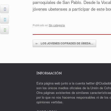
parroquiales de San Pablo. Desde la Vocal
jóvenes ubetenses a participar de este bo
Publicado en
Sin categoría
.
Navegador de artículos
←
LOS JOVENES COFRADES DE ÚBEDA…
Información
Esta página web junto a la cuenta twitter @Ciudad
son los únicos medios oficiales de la Unión de Cofra
Otra páginas existentes de similares característica
por lo que no nos hacemos responsables ni de los c
opiniones vertidas.