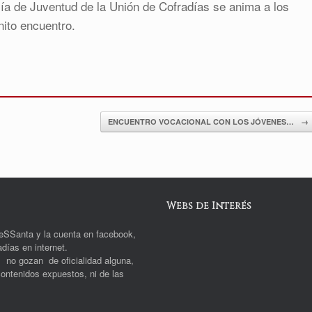
ía de Juventud de la Unión de Cofradías se anima a los
nito encuentro.
ENCUENTRO VOCACIONAL CON LOS JÓVENES…
→
Webs de Interés
deSSanta y la cuenta en facebook,
días en internet.
s no gozan de oficialidad alguna,
ontenidos expuestos, ni de las