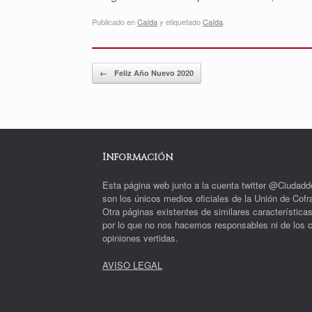
Publicado en
Caída
y etiquetado
Caída
.
Navegador de artículos
←
Feliz Año Nuevo 2020
Información
Esta página web junto a la cuenta twitter @Ciudad
son los únicos medios oficiales de la Unión de Cofra
Otra páginas existentes de similares característica
por lo que no nos hacemos responsables ni de los c
opiniones vertidas.
AVISO LEGAL