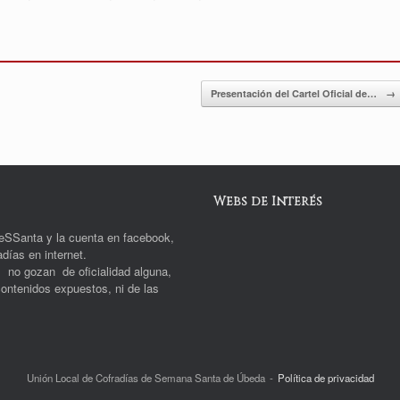
Presentación del Cartel Oficial de…
→
Webs de Interés
deSSanta y la cuenta en facebook,
días en internet.
s no gozan de oficialidad alguna,
ontenidos expuestos, ni de las
Unión Local de Cofradías de Semana Santa de Úbeda
Política de privacidad