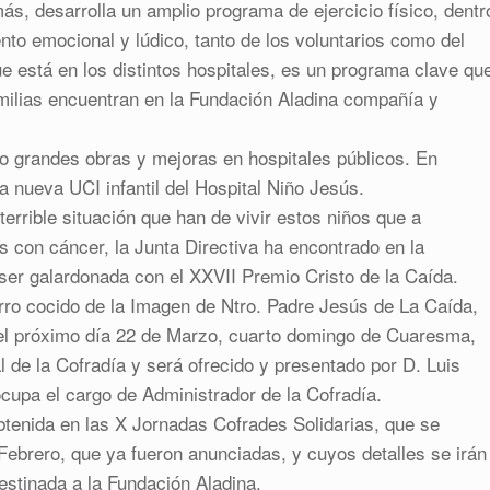
s, desarrolla un amplio programa de ejercicio físico, dentr
nto emocional y lúdico, tanto de los voluntarios como del
e está en los distintos hospitales, es un programa clave qu
familias encuentran en la Fundación Aladina compañía y
o grandes obras y mejoras en hospitales públicos. En
a nueva UCI infantil del Hospital Niño Jesús.
terrible situación que han de vivir estos niños que a
 con cáncer, la Junta Directiva ha encontrado en la
 ser galardonada con el XXVII Premio Cristo de la Caída.
arro cocido de la Imagen de Ntro. Padre Jesús de La Caída,
á el próximo día 22 de Marzo, cuarto domingo de Cuaresma,
al de la Cofradía y será ofrecido y presentado por D. Luis
upa el cargo de Administrador de la Cofradía.
btenida en las X Jornadas Cofrades Solidarias, que se
Febrero, que ya fueron anunciadas, y cuyos detalles se irán
estinada a la Fundación Aladina.