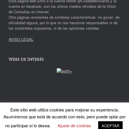
Esta página web junto a la cuenta twitter @CiudaddeSSanta y la
cuenta en facebook, son los únicos medios oficiales de la Unión
de Cofradías en internet.
Otra páginas existentes de similares características no gozan de
oficialidad alguna, por lo que no nos hacemos responsables ni de
los contenidos expuestos, ni de las opiniones vertidas.
AVISO LEGAL
Webs de Interés
Unión Local de Cofradías de Semana Santa de Úbeda
Política de
Este sitio web utiliza cookies para mejorar su experiencia.
privacidad
Asumiremos que está de acuerdo con esto, pero puede optar por
Un Tema de
SiteOrigin
no participar si lo desea.
Ajuste de cookies
ACEPTAR