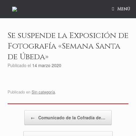
Saltar
al
Menú
contenido
Se suspende la Exposición de
Fotografía «Semana Santa
de Úbeda»
Publicado el
14 marzo 2020
Publicado en
Sin categoría
.
Navegador de artículos
←
Comunicado de la Cofradía de…