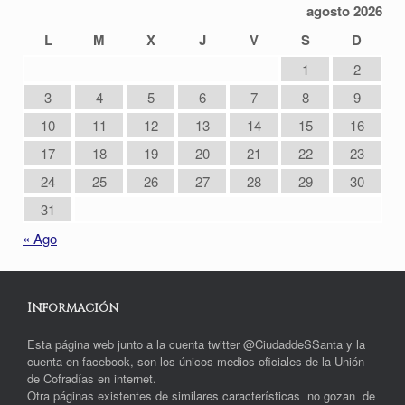
agosto 2026
L
M
X
J
V
S
D
1
2
3
4
5
6
7
8
9
10
11
12
13
14
15
16
17
18
19
20
21
22
23
24
25
26
27
28
29
30
31
« Ago
Información
Esta página web junto a la cuenta twitter @CiudaddeSSanta y la
cuenta en facebook, son los únicos medios oficiales de la Unión
de Cofradías en internet.
Otra páginas existentes de similares características no gozan de