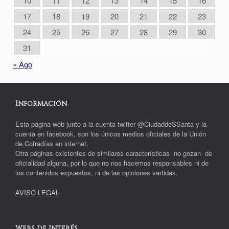
10
11
12
13
14
15
16
17
18
19
20
21
22
23
24
25
26
27
28
29
30
31
« Ago
Información
Esta página web junto a la cuenta twitter @CiudaddeSSanta y la
cuenta en facebook, son los únicos medios oficiales de la Unión
de Cofradías en internet.
Otra páginas existentes de similares características no gozan de
oficialidad alguna, por lo que no nos hacemos responsables ni de
los contenidos expuestos, ni de las opiniones vertidas.
AVISO LEGAL
Webs de Interés