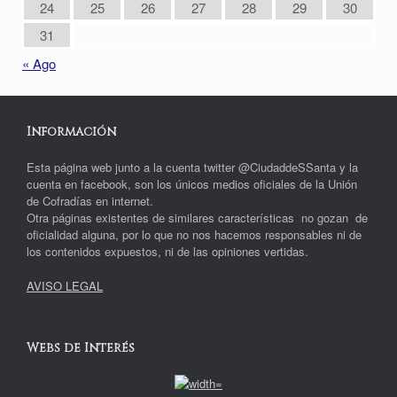
24
25
26
27
28
29
30
31
« Ago
Información
Esta página web junto a la cuenta twitter @CiudaddeSSanta y la
cuenta en facebook, son los únicos medios oficiales de la Unión
de Cofradías en internet.
Otra páginas existentes de similares características no gozan de
oficialidad alguna, por lo que no nos hacemos responsables ni de
los contenidos expuestos, ni de las opiniones vertidas.
AVISO LEGAL
Webs de Interés