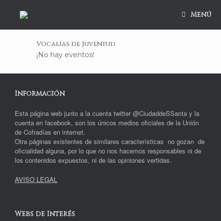
Saltar
al
Menú
contenido
Vocalías de Juventud
¡No hay eventos!
Información
Esta página web junto a la cuenta twitter @CiudaddeSSanta y la
cuenta en facebook, son los únicos medios oficiales de la Unión
de Cofradías en internet.
Otra páginas existentes de similares características no gozan de
oficialidad alguna, por lo que no nos hacemos responsables ni de
los contenidos expuestos, ni de las opiniones vertidas.
AVISO LEGAL
Webs de Interés